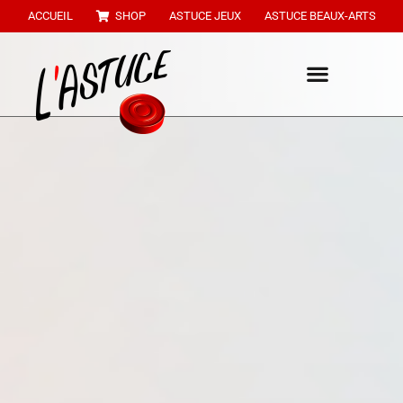
ACCUEIL
SHOP
ASTUCE JEUX
ASTUCE BEAUX-ARTS