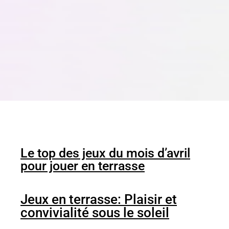
Le top des jeux du mois d’avril
pour jouer en terrasse
Jeux en terrasse: Plaisir et
convivialité sous le soleil